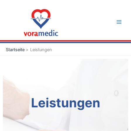
Zum
Main
Inhalt
Men
springen
Startseite
Leistungen
Leistungen